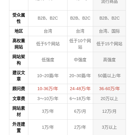
流行商品
受众属
B2B、B2C
B2B、B2C
B2B、B2C
性
地区
台湾
台湾
台湾、国际
高权重
低于10个网
低于5个网站
低于15个网站
网站
站
网站架
低强度
中强度
高强度
构
建议文
10~20篇/年
20~30篇/年
50篇以上/年
章
顾问费
10-36万/年
24-48万/年
36-60万/年
文章费
3～10万/年
6～18万/年
20万以上
网站素
3万/年
6万/月
12万/月
材
外连建
1万/年
2万/年
3万以上
置