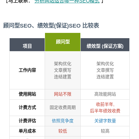
【
马上联系：
分析网站适合哪一种SEO模式
】
顾问型SEO、绩效型(保证)SEO 比较表
顾问型
项目
绩效型 (保证方案)
架构优化
架构优化
工作内容
文章撰写
文章撰写
连结建置
连结建置
使用网站
高效能网站
网站不限
收前半年,
计费方式
固定收费周期
后半年绩效收费
计费评估
依照竞争度
关键字数量
单月成本
较高
较低