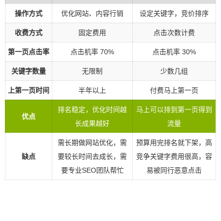
操作方式
优化网站、内容行销
设定关键字，竞价排序
收费方式
固定费用
点击次数计费
第一页点击率
点击机率 70%
点击机率 30%
关键字数量
无限制
少数几组
上第一页时间
半年以上
付费马上第一页
排名稳定，优化时间越
马上可以排到第一页得到
优点
长成果越好
流量
需长期做网站优化，需
预算用完排名就下架，高
缺点
要较长时间去成长，需
竞争关键字费用很高，容
要专业SEO团队帮忙
易被同行恶意点击