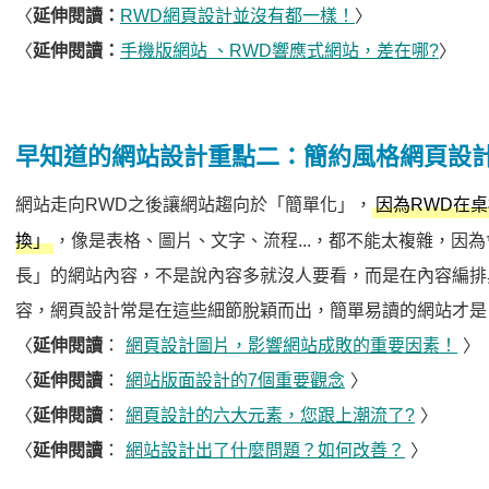
〈
延伸閱讀：
RWD網頁設計並沒有都一樣！
〉
〈
延伸閱讀：
手機版網站 、RWD響應式網站，差在哪?
〉
早知道的網站設計重點二：簡約風格網頁設
網站走向RWD之後讓網站趨向於「簡單化」，
因為RWD在
，像是表格、圖片、文字、流程...，都不能太複雜，因
換」
長」的網站內容，不是說內容多就沒人要看，而是在內容編排
容，網頁設計常是在這些細節脫穎而出，簡單易讀的網站才是
〈
延伸閱讀
：
網頁設計圖片，影響網站成敗的重要因素！
〉
〈
延伸閱讀
：
網站版面設計的7個重要觀念
〉
〈
延伸閱讀
：
網頁設計的六大元素，您跟上潮流了?
〉
〈
延伸閱讀
：
網站設計出了什麼問題？如何改善？
〉