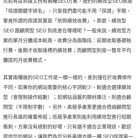
先前有提到達文西有兩種SEO方案，我們的績效型SEO就是
「保證關鍵字排名」，只是我們盡可能不用「保證」字眼，
畢竟所謂的保證其實是「依照績效收費」。那麼，績效型
SEO 跟顧問型 SEO 到底差在哪裡呢？一般來說，績效型方
案的單月分攤成本較高，收費分為兩階段：前期收取基礎執
行費，後期才收取達標的績效費；而顧問型則是一整年平均
攤提的月收費模式。
其實兩種做的SEO工作是一模一樣的，差別僅在於收費條件
不同。如果你的網站需要的核心字詞較少，較適合選擇績效
型（會限制操作組數）；若網站涵蓋的題材廣泛，則適合顧
問型（不限制字數）。另外，高競爭產業更適合透過顧問型
進行長遠的權重佈局；低競爭產業則能利用績效型進行短期
衝刺。方案沒有絕對的好壞，只有適不適合企業現狀。歡迎
提供您的網站，讓我們為您分析最適合哪一種 SEO保證第一