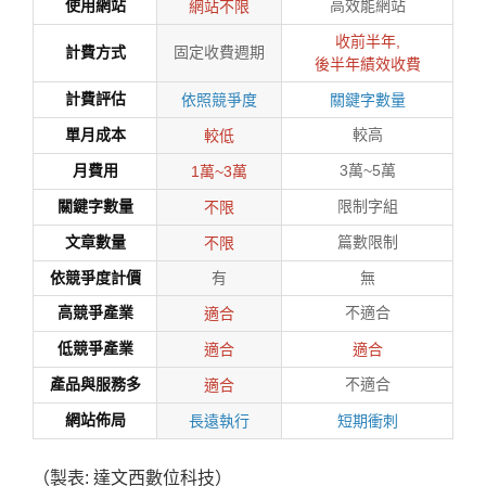
使用網站
高效能網站
網站不限
收前半年,
計費方式
固定收費週期
後半年績效收費
計費評估
依照競爭度
關鍵字數量
單月成本
較高
較低
月費用
3萬~5萬
1萬~3萬
關鍵字數量
限制字組
不限
文章數量
篇數限制
不限
依競爭度計價
有
無
高競爭產業
不適合
適合
低競爭產業
適合
適合
產品與服務多
不適合
適合
網站佈局
長遠執行
短期衝刺
（製表: 達文西數位科技）