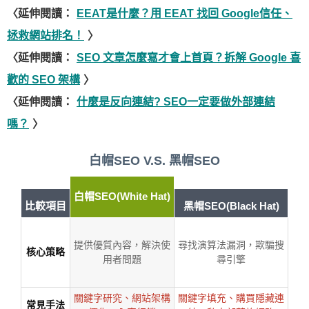
〈延伸閱讀：
EEAT是什麼？用 EEAT 找回 Google信任、
拯救網站排名！
〉
〈延伸閱讀：
SEO 文章怎麼寫才會上首頁？拆解 Google 喜
歡的 SEO 架構
〉
〈延伸閱讀：
什麼是反向連結? SEO一定要做外部連結
嗎？
〉
白帽SEO V.S. 黑帽SEO
白帽SEO(White Hat)
比較項目
黑帽SEO(Black Hat)
提供優質內容，解決使
尋找演算法漏洞，欺騙搜
核心策略
用者問題
尋引擎
關鍵字研究、網站架構
關鍵字填充、購買隱藏連
常見手法