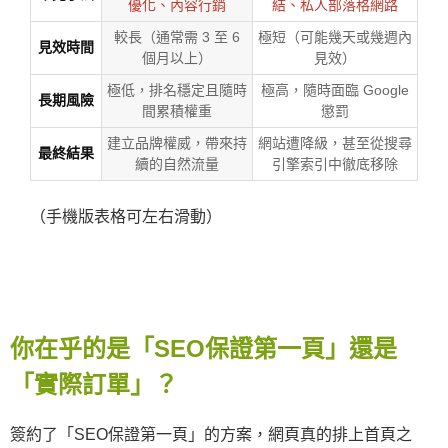
優化、內容行銷
結、私人部落格網路
較長（通常需 3 至 6
極短（可能幾天或幾週內
見效時間
個月以上）
見效）
極低，排名穩定且隨時
極高，隨時面臨 Google
長期風險
間累積權重
懲罰
建立品牌權威，帶來持
網站遭降級，甚至從搜尋
最終結果
續的自然流量
引擎索引中徹底移除
（手機版表格可左右滑動）
你在乎的是「SEO保證第一頁」還是
「實際訂單」？
簽約了「SEO保證第一頁」的方案，網頁真的排上首頁之