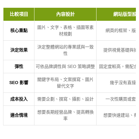
比較項目
內容設計
網站版型設
圖片、文字、表格、插圖等素
核心重點
網頁的框架、版
材規劃
決定整體網站的專業感與一致
決定效果
提供視覺基礎與操
性
彈性
可依品牌調性與 SEO 策略調整
固定度較高，需配合
關鍵字布局、文案撰寫、圖片
SEO 影響
幾乎沒有直接
替代文字
成本投入
需要企劃、撰寫、攝影、設計
一次性購買或套
想要長期經營品牌、提高轉換
適合情境
想要快速建站、有
率