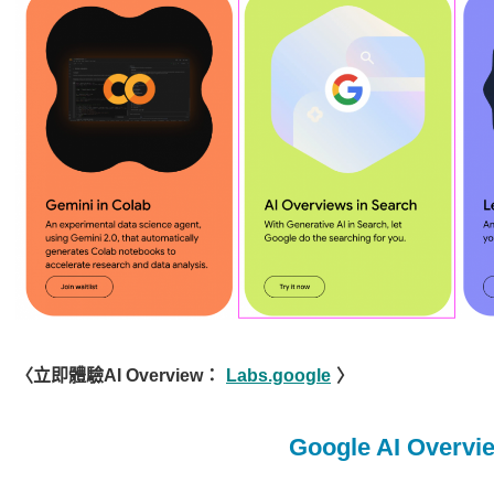
〈立即體驗AI Overview：
Labs.google
〉
Google AI Ove