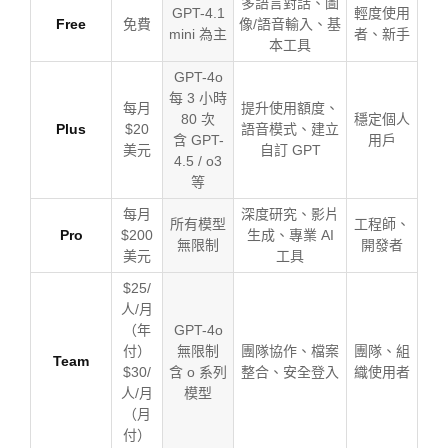
多語言對話、圖
GPT-4.1
輕度使用
Free
免費
像/語音輸入、基
mini 為主
者、新手
本工具
GPT-4o
每 3 小時
每月
提升使用額度、
80 次
穩定個人
Plus
$20
語音模式、建立
含 GPT-
用戶
美元
自訂 GPT
4.5 / o3
等
每月
深度研究、影片
所有模型
工程師、
Pro
$200
生成、專業 AI
無限制
開發者
美元
工具
$25/
人/月
（年
GPT-4o
付）
無限制
團隊協作、檔案
團隊、組
Team
$30/
含 o 系列
整合、安全登入
織使用者
人/月
模型
（月
付）