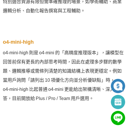
特別適合資源有限但需準確推理的場景，如學術輔助、商業
邏輯分析、自動化報告撰寫與工程輔助。
o4‑mini‑high
o4‑mini‑high 則是 o4‑mini 的「高精度推理版本」，讓模型在
回答前保有更長的內部思考時間，因此在處理多步驟的數學
題、邏輯推導或需條列清楚的知識結構上表現更穩定。例如
當用戶詢問「請列出 10 項優化方向並分析優缺點」時，
o4‑mini‑high 比起普通 o4‑mini 更能給出架構清晰、深入的回
答，目前開放給 Plus / Pro / Team 用戶選用。