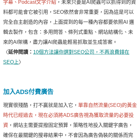
字幕、Podcast文字介紹
，未來只要是AI爬蟲可以抓得到的資
料都可能會它被引用，SEO依然會非常重要，因為這是可以
完全自主創造的內容，上面提到的每一種內容都要依照AI 邏
輯去製作，包含：多用問答、條列式重點、網站結構化、未
來的AI架構，盡力讓AI爬蟲能輕易抓取並生成答案。
〈
延伸閱讀：
10個方法讓你選對SEO公司，不再浪費錢在
SEO上
〉
加入ADS付費廣告
現實很殘酷，打不贏就是加入它，
單靠自然流量(SEO)的黃金
時代已經過去，現在必須將ADS廣告視為獲取流量的必要投
資
，網站主需要提撥固定預算，策略性地投入關鍵字廣告，
確保在最關鍵的搜尋結果中，不會因為廣告偽裝的關係而完