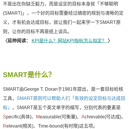
不是出在你缺乏毅力，而是设定的目标本身就「不够聪明
(SMART)」，一个好的目标需要经过缜密的规划与清晰的定
义，才有机会达成目标，就让我们一起来学一下SMART原
则，让你的目标不再是纸上谈兵。
〈延伸阅读：
KPI是什么？网站KPI指标怎么拟定？
〉
SMART是什么？
SMART由George T. Doran于1981年提出，是一套目标检核
工具，
SMART原则可以帮助人们「有效的设定目标与达成目
标」
，SMART是五个英文单字的缩写，分别代表的要素是
S
pecific(具体)、
M
easurable(可衡量)、
A
chievable(可达成)、
R
elevant(相关)、Time-bound(有时限)这五项。