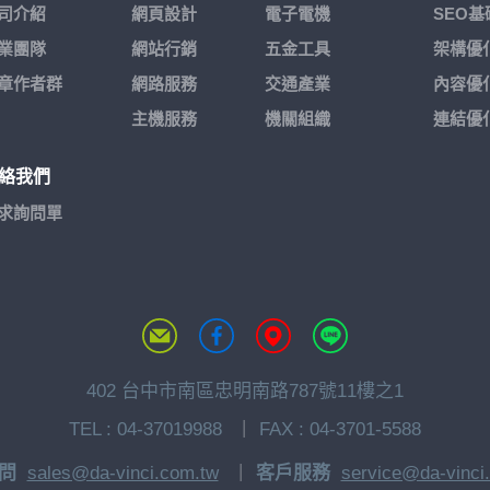
司介紹
網頁設計
電子電機
SEO
業團隊
網站行銷
五金工具
架構優
章作者群
網路服務
交通產業
內容優
主機服務
機關組織
連結優
絡我們
求詢問單
402 台中市南區忠明南路787號11樓之1
TEL :
04-37019988
FAX : 04-3701-5588
問
sales@da-vinci.com.tw
客戶服務
service@da-vinci