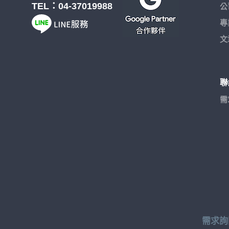
TEL：
04-37019988
公
專
文
聯
需
需求詢