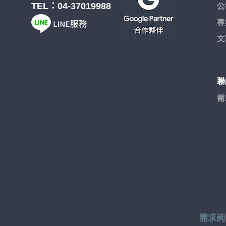
TEL：
04-37019988
公
專
文
聯
需
需求詢