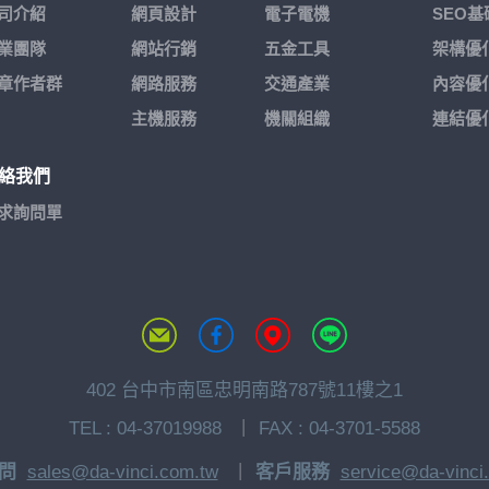
司介紹
網頁設計
電子電機
SEO
業團隊
網站行銷
五金工具
架構優
章作者群
網路服務
交通產業
內容優
主機服務
機關組織
連結優
絡我們
求詢問單
402 台中市南區忠明南路787號11樓之1
TEL :
04-37019988
FAX : 04-3701-5588
問
sales@da-vinci.com.tw
客戶服務
service@da-vinci