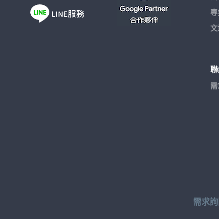
專
文
聯
需
需求詢