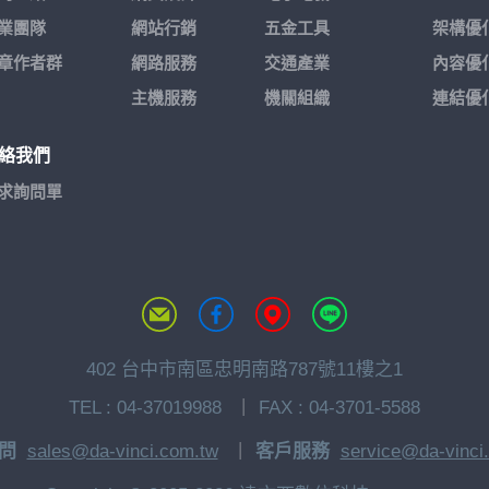
業團隊
網站行銷
五金工具
架構優
章作者群
網路服務
交通產業
內容優
主機服務
機關組織
連結優
絡我們
求詢問單
402 台中市南區忠明南路787號11樓之1
TEL :
04-37019988
FAX : 04-3701-5588
問
sales@da-vinci.com.tw
客戶服務
service@da-vinci