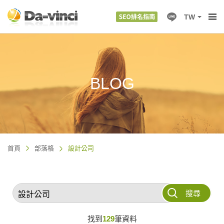
TW
BLOG
首頁
部落格
設計公司
搜尋
找到
129
筆資料