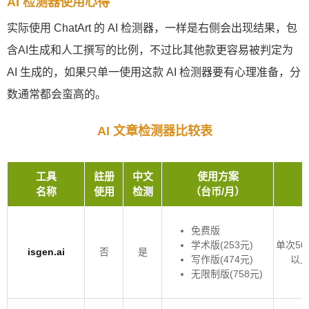
AI 检测器使用心得
实际使用 ChatArt 的 AI 检测器，一样是右侧会出现结果，包
含AI生成和人工撰写的比例，不过比其他款更容易被判定为
AI 生成的，如果只单一使用这款 AI 检测器要有心理准备，分
数通常都会蛮高的。
AI 文章检测器比较表
工具
註册
中文
使用方案
名称
使用
检测
（台币/月）
免费版
学术版(253元)
单次50
isgen.ai
否
是
写作版(474元)
以上
无限制版(758元)