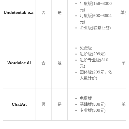
年度版(158~3300
元)
Undetectable.ai
否
是
单次
月度版(600~6604
元)
企业版(联繫业务)
免费版
进阶版(299元)
进阶专业版(810
Wordvice AI
否
是
单次
元)
团体版(299元，依
人数计价)
免费版
ChatArt
否
是
基础版(538元)
单次
专业版(309元)