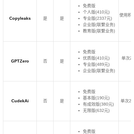
免费版
个人版(410元)
使用积分
Copyleaks
是
是
专业版(2337元)
企业版(联繫业务)
教育版(联繫业务)
免费版
优质版(410元)
单次25
GPTZero
否
是
专业版(489元)
企业版(联繫业务)
免费版
基本版(190元)
CudekAi
否
是
单次20
有成效版(380元)
无限版(632元)
免费版