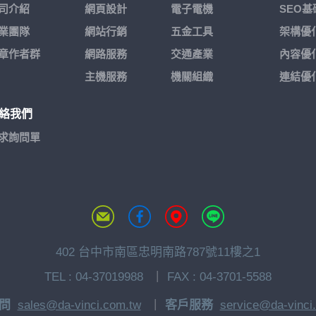
司介紹
網頁設計
電子電機
SEO
業團隊
網站行銷
五金工具
架構優
章作者群
網路服務
交通產業
內容優
主機服務
機關組織
連結優
絡我們
求詢問單
402 台中市南區忠明南路787號11樓之1
TEL :
04-37019988
FAX : 04-3701-5588
問
sales@da-vinci.com.tw
客戶服務
service@da-vinci