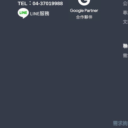
TEL：
04-37019988
公
專
文
聯
需
需求詢