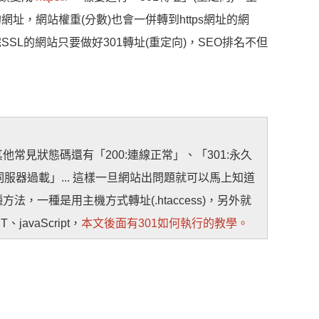
址，網站權重(分數)也會一併轉到https網址的網
完SSL的網站只要做好301轉址(重定向)，SEO排名不但
常見狀態碼還有「200:連線正常」、「301:永久
:伺服器過載」... 這樣一旦網站出問題就可以馬上知道
，一種是用主機方式轉址(.htaccess)，另外就
avaScript，
本文後面有301如何執行的教學。