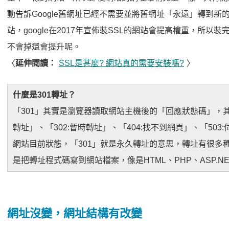
動告訴Google舊網址已經不需要並將舊網址「永遠」轉到新的網
站，google在2017年宣佈裝SSL的網站會提高權重，所以裝
不會掉還會提升呢。
〈
延伸閱讀：
SSL是甚麼? 網站真的需要安裝嗎?
〉
什麼是301轉址？
「301」其實是瀏覽器讀取網站主機後的「回應狀態碼」，其他
轉址」、「302:暫時轉址」、「404:找不到網頁」、「503
網站目前狀態，「301」就是永久轉址的意思，轉址有很多種方法
是把轉址程式碼寫到網站檔案，像是HTML、PHP、ASP.NET、j
網址沒變，網址結構有改變