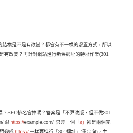
站的結構是不是有改變？都會有不一樣的處置方式，所以
有改變？再針對網站進行新舊網址的轉址作業(301
版嗎？SEO排名會掉嗎？答案是「不算改版，但不做301
m/ 跟
https://
example.com/ 只差一個
「s」
卻是兩個完
開頭變成
https://
一樣要進行「301轉址」(重定向)，主