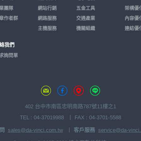
業團隊
網站行銷
五金工具
架構優
章作者群
網路服務
交通產業
內容優
主機服務
機關組織
連結優
絡我們
求詢問單
402 台中市南區忠明南路787號11樓之1
TEL :
04-37019988
FAX : 04-3701-5588
問
sales@da-vinci.com.tw
客戶服務
service@da-vinci