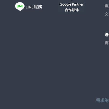
專
文
聯
需
需求詢