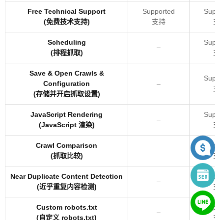
Free Technical Support
Supported
Supp
(免费技术支持)
支持
支
Scheduling
Supp
–
(排程抓取)
支
Save & Open Crawls &
Supp
Configuration
–
支
(存储并开启抓取设置)
JavaScript Rendering
Supp
–
(JavaScript 渲染)
支
Crawl Comparison
Supp
–
(抓取比较)
支
Near Duplicate Content Detection
Supp
–
(近乎重复内容检测)
支
Custom robots.txt
Supp
–
(自定义 robots.txt)
支