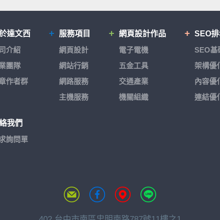
於達文西
服務項目
網頁設計作品
SEO
司介紹
網頁設計
電子電機
SEO
業團隊
網站行銷
五金工具
架構優
章作者群
網路服務
交通產業
內容優
主機服務
機關組織
連結優
絡我們
求詢問單
402 台中市南區忠明南路787號11樓之1