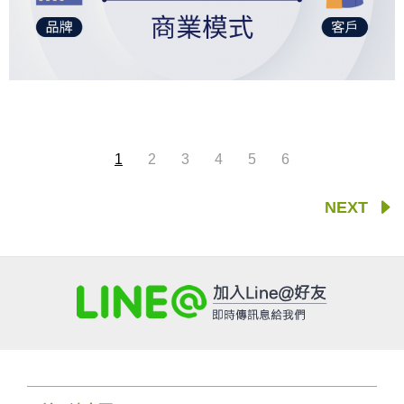
1
2
3
4
5
6
NEXT