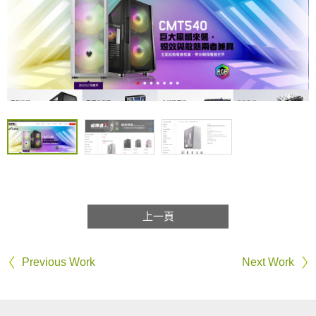
上一頁
Previous Work
Next Work