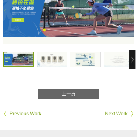
上一頁
Previous Work
Next Work