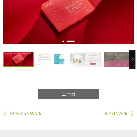
上一頁
Previous Work
Next Work