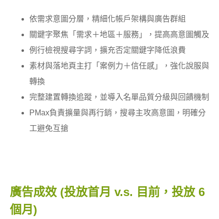
依需求意圖分層，精細化帳戶架構與廣告群組
關鍵字聚焦「需求＋地區＋服務」，提高高意圖觸及
例行檢視搜尋字詞，擴充否定關鍵字降低浪費
素材與落地頁主打「案例力＋信任感」，強化說服與
轉換
完整建置轉換追蹤，並導入名單品質分級與回饋機制
PMax負責擴量與再行銷，搜尋主攻高意圖，明確分
工避免互搶
廣告成效 (投放首月 v.s. 目前，投放 6
個月)