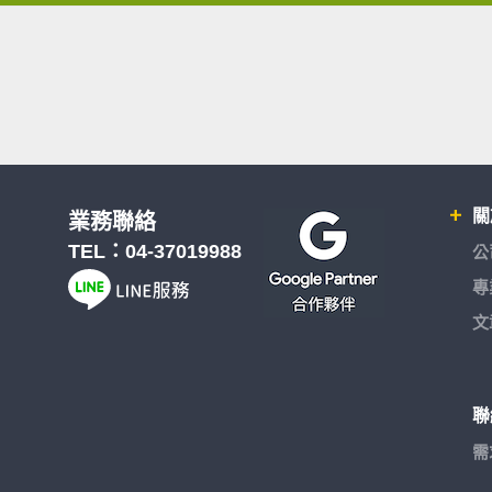
關
業務聯絡
TEL：
04-37019988
公
專
文
聯
需