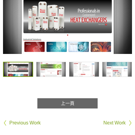
上一頁
Previous Work
Next Work