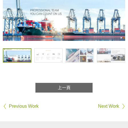
上一頁
Previous Work
Next Work