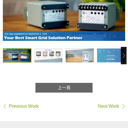
上一頁
Previous Work
Next Work