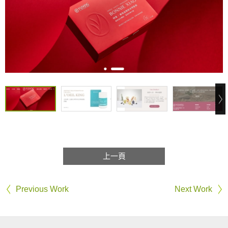
上一頁
Previous Work
Next Work