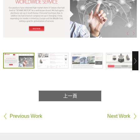
上一頁
Previous Work
Next Work