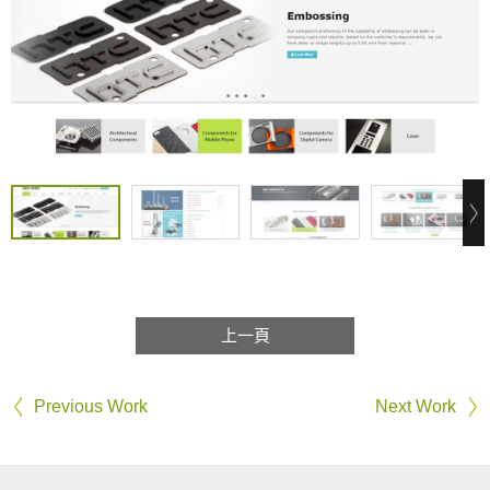
上一頁
Previous Work
Next Work