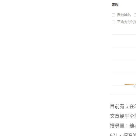
目前有立在
文章幾乎全部
搜尋量：離心
971、超音波