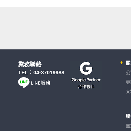
關
業務聯絡
TEL：
04-37019988
公
專
文
聯
需