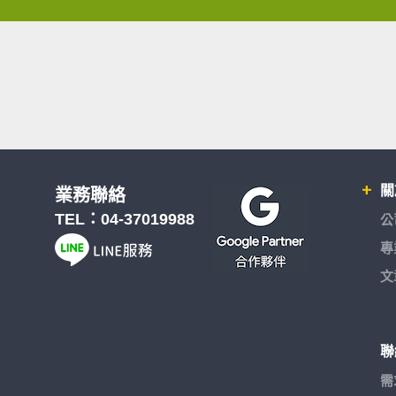
關
業務聯絡
TEL：
04-37019988
公
專
文
聯
需