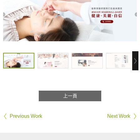
上一頁
Previous Work
Next Work