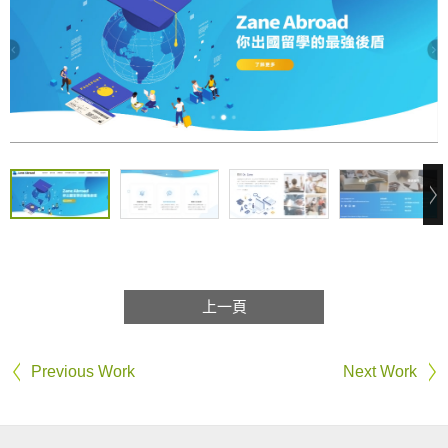
上一頁
Previous Work
Next Work