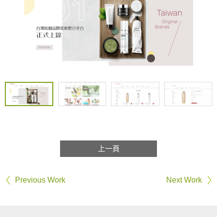
上一頁
Previous Work
Next Work