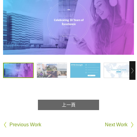
上一頁
Previous Work
Next Work