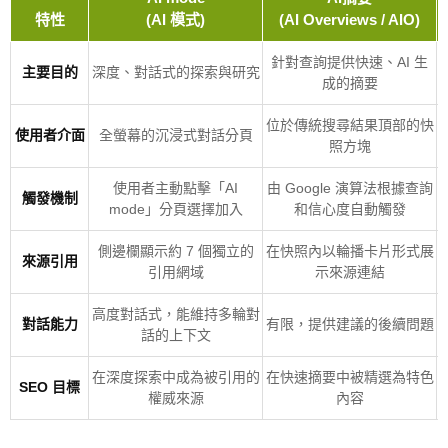
特性
(AI 模式)
(AI Overviews / AIO)
針對查詢提供快速、AI 生
主要目的
深度、對話式的探索與研究
成的摘要
位於傳統搜尋結果頂部的快
使用者介面
全螢幕的沉浸式對話分頁
照方塊
使用者主動點擊「AI
由 Google 演算法根據查詢
觸發機制
mode」分頁選擇加入
和信心度自動觸發
側邊欄顯示約 7 個獨立的
在快照內以輪播卡片形式展
來源引用
引用網域
示來源連結
高度對話式，能維持多輪對
對話能力
有限，提供建議的後續問題
話的上下文
在深度探索中成為被引用的
在快速摘要中被精選為特色
SEO 目標
權威來源
內容