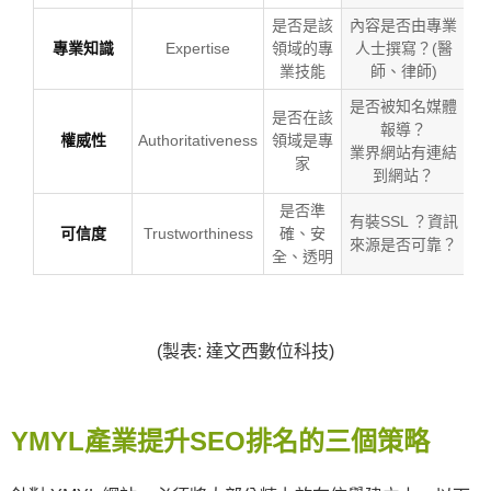
是否是該
內容是否由專業
專業知識
Expertise
領域的專
人士撰寫？(醫
業技能
師、律師)
是否被知名媒體
是否在該
報導？
權威性
Authoritativeness
領域是專
業界網站有連結
家
到網站？
是否準
有裝SSL ？資訊
可信度
Trustworthiness
確、安
來源是否可靠？
全、透明
(製表: 達文西數位科技)
YMYL產業提升SEO排名的三個策略