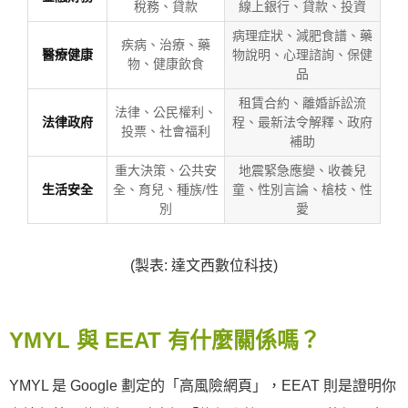
稅務、貸款
線上銀行、貸款、投資
病理症狀、減肥食譜、藥
疾病、治療、藥
醫療健康
物說明、心理諮詢、保健
物、健康飲食
品
租賃合約、離婚訴訟流
法律、公民權利、
法律政府
程、最新法令解釋、政府
投票、社會福利
補助
重大決策、公共安
地震緊急應變、收養兒
生活安全
全、育兒、種族/性
童、性別言論、槍枝、性
別
愛
(製表: 達文西數位科技)
YMYL 與 EEAT 有什麼關係嗎？
YMYL 是 Google 劃定的「高風險網頁」，EEAT 則是證明你