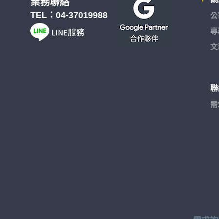
業務聯絡
TEL：
04-37019988
公
專
文
聯
需