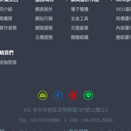
司介紹
網頁設計
電子電機
SEO
業團隊
網站行銷
五金工具
架構優
章作者群
網路服務
交通產業
內容優
主機服務
機關組織
連結優
絡我們
求詢問單
402 台中市南區忠明南路787號11樓之1
TEL :
04-37019988
FAX : 04-3701-5588