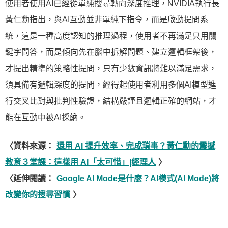
使用者使用AI已經從單純搜尋轉向深度推理，NVIDIA執行長
黃仁勳指出，與AI互動並非單純下指令，而是啟動提問系
統，這是一種高度認知的推理過程，使用者不再滿足只用關
鍵字問答，而是傾向先在腦中拆解問題、建立邏輯框架後，
才提出精準的策略性提問，只有少數資訊將難以滿足需求，
須具備有邏輯深度的提問，經得起使用者利用多個AI模型進
行交叉比對與批判性驗證，結構嚴謹且邏輯正確的網站，才
能在互動中被AI採納。
〈資料來源：
還用 AI 提升效率、完成瑣事？黃仁勳的震撼
教育３堂課：這樣用 AI「太可惜」|經理人
〉
〈延伸閱讀：
Google AI Mode是什麼？AI模式(AI Mode)將
改變你的搜尋習慣
〉