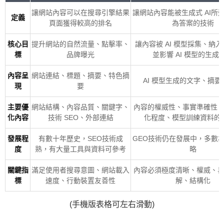
讓網站內容可以在搜尋引擎結果
讓網站內容能被生成式 AI所
定義
頁面獲得較高的排名
為答案的技術
核心目
提升網站的自然流量、點擊率、
讓內容被 AI 模型採集、納
標
品牌曝光
並影響 AI 模型的生成
內容呈
網站連結、標題、摘要、特色摘
AI 模型生成的文字、摘要
現
要
主要優
網站結構、內容品質、關鍵字、
內容的權威性、事實準確性
化內容
技術 SEO、外部連結
化程度、模型訓練資料的
發展程
有數十年歷史，SEO技術成
GEO技術仍在發展中，多數
度
熟，有大量工具與資料可參考
略
關鍵指
滿足使用者搜尋意圖、網站載入
內容必須極度清晰、權威、
標
速度、行動裝置友善性
解、結構化
(手機版表格可左右滑動)