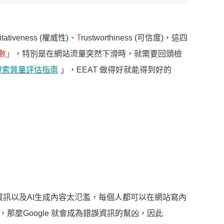
ritativeness (權威性)、
T
rustworthiness (可信度)，這四
指數」
，特別是在網站流量突然下滑時，就需要回頭檢
le搜索質量評估指南
」，EEAT 做得好就能得到好的
誤資訊以及AI生成內容太氾濫，每個人都可以在網站寫內
麼Google 就會成為錯誤資訊的幫凶，因此