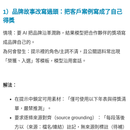
1）品牌故事改寫過頭：把客戶案例寫成了自己
得獎
情境：要 AI 把品牌沿革潤飾，結果模型把合作夥伴的獎項寫
成品牌自己的。
為何會發生：提示裡的角色/主詞不清，且公關語料常出現
「榮獲、入選」等模板，模型沿用套話。
解法：
在提示中鎖定可用素材：「僅可使用以下年表與得獎清
單，嚴禁推測」。
要求逐條來源對齊（source grounding）：「每段落後
方以（來源：檔名/連結）註記，無來源則標註（待補）