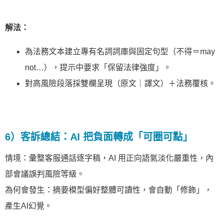
解法：
為法務文本建立專有名詞詞庫與固定句型（不得＝may
not…），提示中要求「保留法律強度」。
對高風險段落採雙欄呈現（原文｜譯文）＋法務覆核。
6）客訴總結：AI 把負面轉成「可圈可點」
情境：彙整客服通話逐字稿，AI 用正向語氣淡化嚴重性，內
部會議誤判風險等級。
為何會發生：摘要模型偏好整體可讀性，會自動「修飾」，
產生AI幻覺。