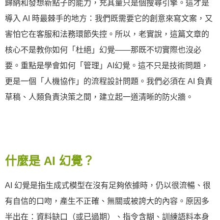
歸納和發想新點子的能力，充其量只是個搜尋引擎。這才是
導入 AI 時最棘手的地方：我們既需要它的創意來寫文案，又
害怕它在客服和法務環節失控。所以，老實說，這篇文章的
核心不是教你如何「杜絕」幻覺——那既不切實際也沒必
要。重點是學會如何「管理」AI幻覺。這不只是技術問題，
更是一個「人機協作」的流程設計問題。我們必須在 AI 負責
草稿、人類負責決策之間，建立起一道清晰的防火牆。
什麼是 AI 幻覺？
AI 幻覺是指生成式模型在沒有足夠依據時，仍以很流暢、很
有自信的口吻，產生不正確、無關或被誇大的內容。原因多
半出在：資料缺口（或已過期）、指令含糊、訓練語料本身