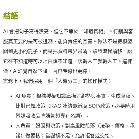
結語
AI 會把句子寫得漂亮，但它不等於「知道真相」。行銷與客
服真正要的是可被追溯、能負責任的回答。做法不是把模型
關到更小的籠子，而是把資料邊界畫清、驗證流程前移，讓
它在不知道時可以坦白說不知道，該轉人工就轉人工。這樣
做，AI幻覺自然下降，內容產線也更穩。
實務上，我們採用一個「人機分工」的操作模式：
AI 負責：根據授權知識庫描述趨勢與事實、生成草稿、
比對已知政策（RAG 連結最新版 SOP/政策，必要時用
微調吸收品牌語氣與專有名詞）。
人負責：歸因與決策，對高風險段落（法務、價格、承
諾）做覆核；當證據不足，允許拒答或交接。