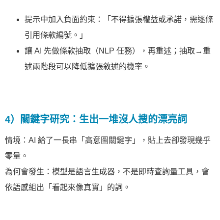
提示中加入負面約束：「不得擴張權益或承諾，需逐條
引用條款編號。」
讓 AI 先做條款抽取（NLP 任務），再重述；抽取→重
述兩階段可以降低擴張敘述的機率。
4）關鍵字研究：生出一堆沒人搜的漂亮詞
情境：AI 給了一長串「高意圖關鍵字」，貼上去卻發現幾乎
零量。
為何會發生：模型是語言生成器，不是即時查詢量工具，會
依語感組出「看起來像真實」的詞。