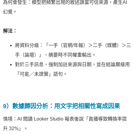
為何會發生：模型把頻繁出現的敘述誤當可信來源，產生AI
幻覺。
解法：
將資料分級：「一手（官網/年報）＞二手（媒體）＞三
手（論壇）」，摘要時不同權重輸出。
對於三手訊息，強制加註來源與日期，並在結論層級用
「可能／未證實」語句。
9）數據歸因分析：用文字把相關性寫成因果
情境：AI 閱讀 Looker Studio 報表後說「直播導致轉換率提
升 32%」。