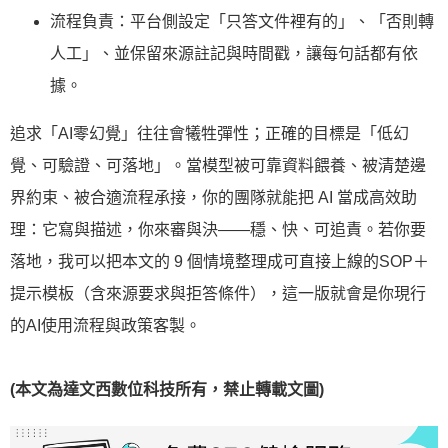
流程負責：平台側設定「只答文件裡有的」、「否則轉
人工」、並保留來源註記與時間戳，讓每句話都有依
據。
追求「AI零幻覺」往往會犧牲彈性；正確的目標是「低幻
覺、可驗證、可落地」。當模型被可靠資料餵養、被清楚邊
界約束、被合適流程承接，你的團隊就能把 AI 當成高效助
理：它寫與描述，你來審與決——穩、快、可追責。若你要
落地，我可以把本文的 9 個情境整理成可直接上線的SOP＋
提示模板（含來源要求與拒答條件），這一版就會是你現行
的AI使用流程與政策客製。
(本文為達文西數位科技所有，禁止轉載文圖)