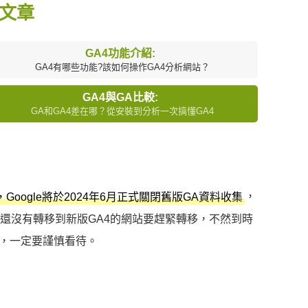
關文章
GA4功能介紹:
GA4有哪些功能?該如何操作GA4分析網站？
GA4與GA比較:
GA和GA4差在哪？從安裝到分析一次搞懂GA4
，
，Google將於2024年6月正式關閉舊版GA資料收集
，還沒有轉移到新版GA4的網站要趕緊轉移，不然到時
，一定要謹慎看待。