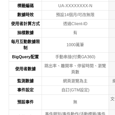
標籤編碼
UA-XXXXXXXX-N
數據時效
預設14個月/可改無限
使用者計算方式
透過Client-ID
抽樣數據
有
每月互動數據限
1000萬筆
制
BigQuery配置
手動串接(付費GA360)
跳出率、離開率、停留時間、瀏覽
使用者數據
頁數
監測數據
網頁瀏覽為主
事件設定
自訂(GTM設定)
文
預設事件
無
事件類別/事件動作/活動標籤/事件