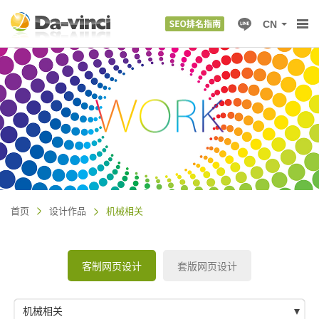
CN
首页
设计作品
机械相关
客制网页设计
套版网页设计
机械相关