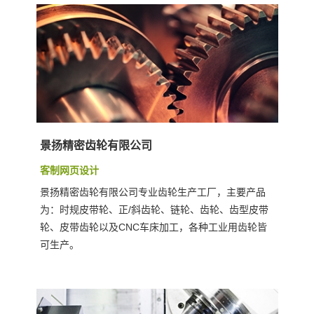
景扬精密齿轮有限公司
客制网页设计
景扬精密齿轮有限公司专业齿轮生产工厂，主要产品
为：时规皮带轮、正/斜齿轮、链轮、齿轮、齿型皮带
轮、皮带齿轮以及CNC车床加工，各种工业用齿轮皆
可生产。