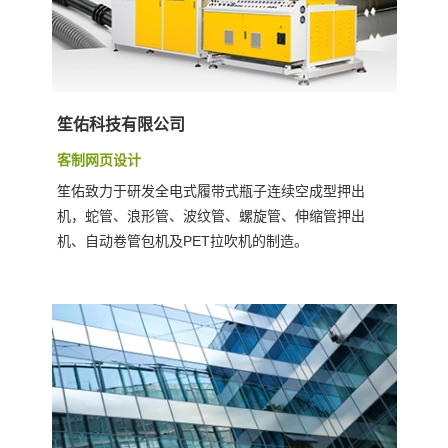
笙佑科技有限公司
客制网页设计
笙佑致力于研发全电式履带式瓶子连续空成型押出
机，蛇管、浪形管、波纹管、螺旋管、伸缩管押出
机、自动卷管包机及PET拉吹机的制造。