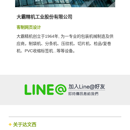
大霸精机工业股份有限公司
客制网页设计
大霸精机创立于1964年, 为一专业的包装机械制造及供
应商，制袋机、分条机、压纹机、切片机、检品/复卷
机、PVC收缩标签机...等等设备。
关于达文西