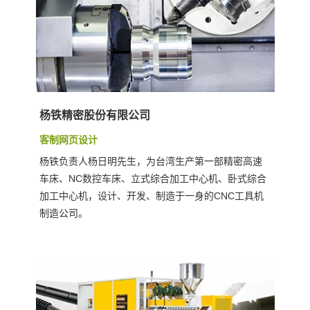
杨铁精密股份有限公司
客制网页设计
杨铁负责人杨日明先生，为台湾生产第一部精密高速
车床、NC数控车床、立式综合加工中心机、卧式综合
加工中心机，设计、开发、制造于一身的CNC工具机
制造公司。