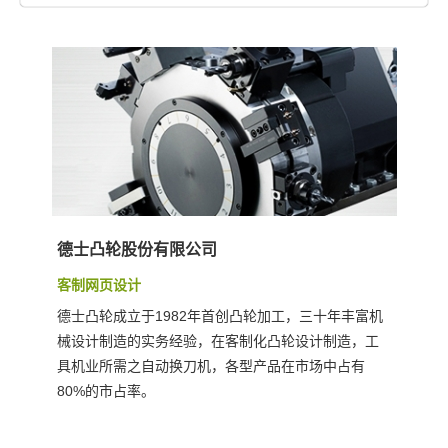
德士凸轮股份有限公司
客制网页设计
德士凸轮成立于1982年首创凸轮加工，三十年丰富机
械设计制造的实务经验，在客制化凸轮设计制造，工
具机业所需之自动换刀机，各型产品在市场中占有
80%的市占率。