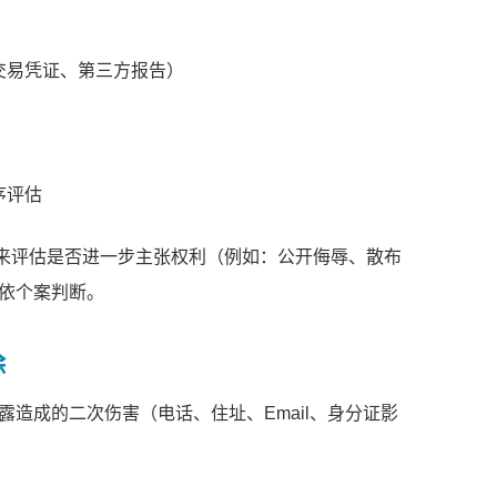
交易凭证、第三方报告）
序评估
拿来评估是否进一步主张权利（例如
：
公开侮辱、散布
依个案判断。
除
造成的二次伤害（电话、住址、Email、身分证影