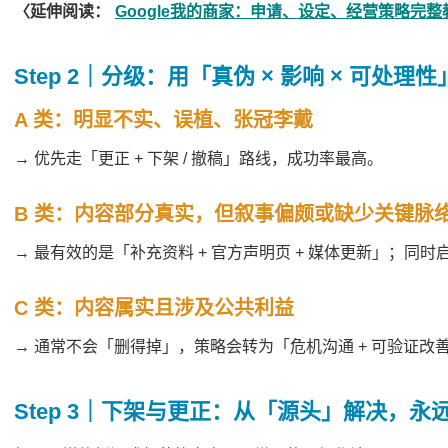
〈延伸阅读：
Google我的商家：申请、设定、经营策略完整
Step 2｜分级：用「真伪 × 影响 × 可处
A 类：明显不实
、
误植
、
张冠李戴
→ 优先走「更正 + 下架 / 撤稿」路线，成功率最高。
B 类：内容部分真实，但叙事偏颇或缺少关键脉
→ 最有效的是「补充资料 + 官方声明页 + 媒体更新」；同时启
C 类：内容属实且涉及公共利益
→ 通常不会「删得掉」，策略会转为「危机沟通 + 可验证改善
Step 3｜下架与更正：从「源头」解决，永