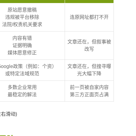
原站愿意撤稿
违规被平台移除
连原网址都打不开
法院/权责机关要求
内容有错
文章还在，但叙事被
证据明确
改写
媒体愿意修正
oogle政策（例如
：
个资）
文章还在，但搜寻曝
或特定法域规范
光大幅下降
多数企业常用
前一页被自家内容
最稳定的解法
第三方正面页占满
右滑动)