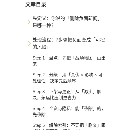
文章目录
先定义：你说的「删除负面新闻」
是哪一种？
处理流程：7步骤把负面变成「可控
的风险」
Step 1｜盘点：先把「战场地图」画出
来
Step 2｜分级：用「真伪 × 影响 × 可
处理性」决定先后顺序
Step 3｜下架与更正：从「源头」解
决，永远比压制更省力
Step 4｜个资与隐私：能「移除」的，
先移除
Step 5｜解除索引：不要把「删文」跟