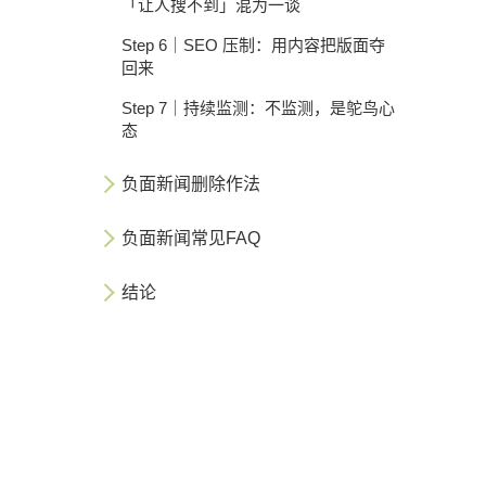
「让人搜不到」混为一谈
Step 6｜SEO 压制：用内容把版面夺
回来
Step 7｜持续监测：不监测，是鸵鸟心
态
负面新闻删除作法
负面新闻常见FAQ
结论