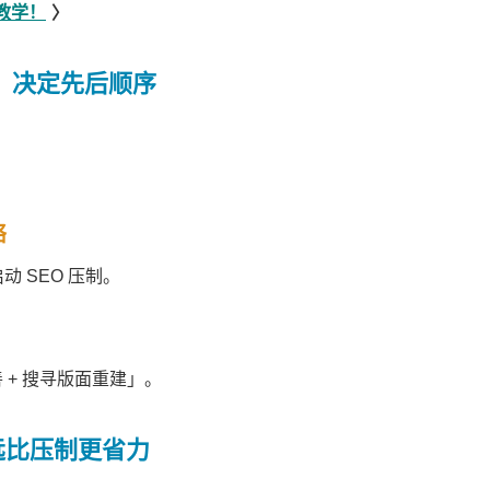
教学！
〉
理性」决定先后顺序
络
动 SEO 压制。
 + 搜寻版面重建」。
远比压制更省力